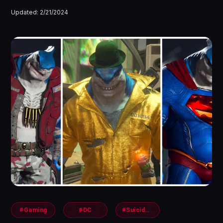
Updated:
2/21/2024
#Gaming
#DC
#SuicideSquad