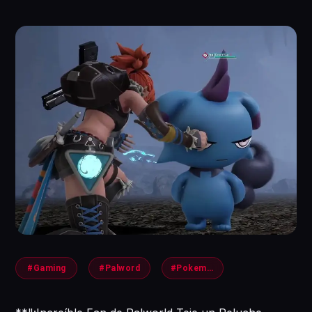
#Gaming
#Palword
#Pokemon