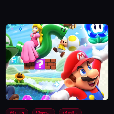
#Gaming
#SuperMarioBros
#MaioBros