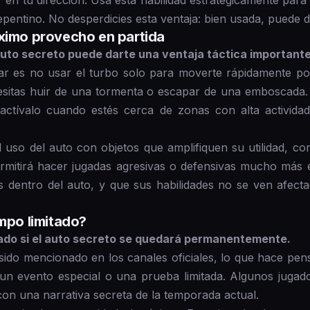
r en tu dirección. Usa esta habilidad estratégicamente para 
entino. No desperdicies esta ventaja: bien usada, puede dar
áximo provecho en partida
uto secreto puede darte una ventaja táctica importante
r es no usar el turbo solo para moverte rápidamente po
sitas huir de una tormenta o escapar de una emboscada. 
, actívalo cuando estés cerca de zonas con alta activid
l uso del auto con objetos que amplifiquen su utilidad, c
rmitirá hacer jugadas agresivas o defensivas mucho más 
 dentro del auto, y que sus habilidades no se ven afectad
empo limitado?
ado si el auto secreto se quedará permanentemente.
sido mencionado en los canales oficiales, lo que hace pen
un evento especial o una prueba limitada. Algunos jugad
on una narrativa secreta de la temporada actual.