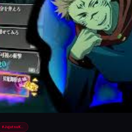
#JujutsuKaisen