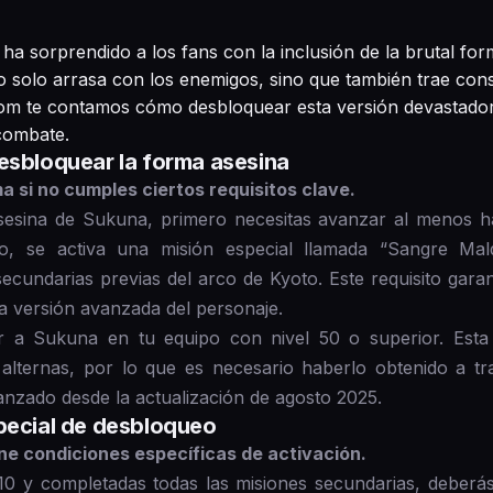
a sorprendido a los fans con la inclusión de la brutal fo
 solo arrasa con los enemigos, sino que también trae cons
m te contamos cómo desbloquear esta versión devastador
combate.
esbloquear la forma asesina
 si no cumples ciertos requisitos clave.
esina de Sukuna, primero necesitas avanzar al menos hast
ulo, se activa una misión especial llamada “Sangre Mal
ecundarias previas del arco de Kyoto. Este requisito gara
a versión avanzada del personaje.
r a Sukuna en tu equipo con nivel 50 o superior. Esta
 alternas, por lo que es necesario haberlo obtenido a tr
anzado desde la actualización de agosto 2025.
pecial de desbloqueo
ne condiciones específicas de activación.
10 y completadas todas las misiones secundarias, deberá