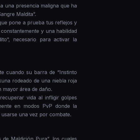
na una presencia maligna que ha
angre Maldita”.
que pone a prueba tus reflejos y
n constantemente y una habilidad
o”, necesario para activar la
e cuando su barra de “Instinto
kuna rodeado de una niebla roja
on mayor área de daño.
cuperar vida al infligir golpes
ialmente en modos PvP donde la
e usarse una vez por combate.
de Maldición Pura”, los cuales