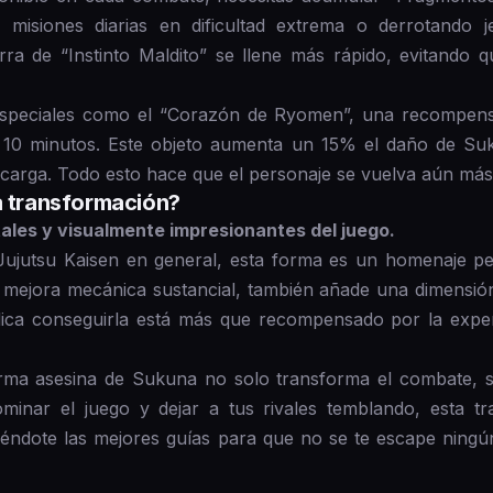
 misiones diarias en dificultad extrema o derrotando 
ra de “Instinto Maldito” se llene más rápido, evitando
speciales como el “Corazón de Ryomen”, una recompensa
 10 minutos. Este objeto aumenta un 15% el daño de Su
ecarga. Todo esto hace que el personaje se vuelva aún más 
a transformación?
ales y visualmente impresionantes del juego.
ujutsu Kaisen en general, esta forma es un homenaje pe
mejora mecánica sustancial, también añade una dimensión
lica conseguirla está más que recompensado por la experi
rma asesina de Sukuna no solo transforma el combate, s
minar el juego y dejar a tus rivales temblando, esta tr
ndote las mejores guías para que no se te escape ningún