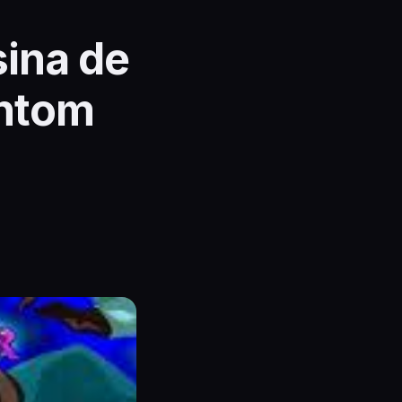
ina de
antom