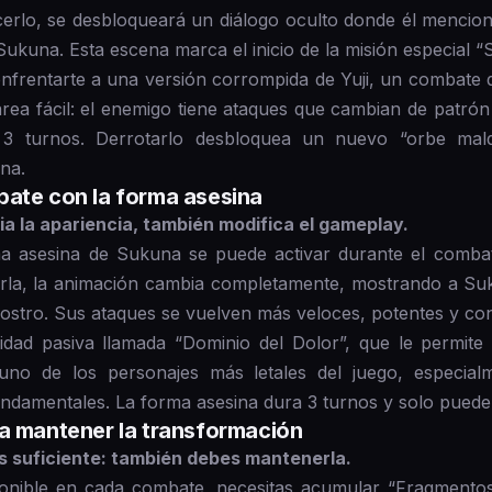
erlo, se desbloqueará un diálogo oculto donde él mencio
kuna. Esta escena marca el inicio de la misión especial “S
nfrentarte a una versión corrompida de Yuji, un combate 
tarea fácil: el enemigo tiene ataques que cambian de patró
3 turnos. Derrotarlo desbloquea un nuevo “orbe maldit
na.
bate con la forma asesina
a la apariencia, también modifica el gameplay.
a asesina de Sukuna se puede activar durante el combat
ivarla, la animación cambia completamente, mostrando a Su
rostro. Sus ataques se vuelven más veloces, potentes y c
ad pasiva llamada “Dominio del Dolor”, que le permite re
n uno de los personajes más letales del juego, espec
fundamentales. La forma asesina dura 3 turnos y solo pued
a mantener la transformación
s suficiente: también debes mantenerla.
onible en cada combate, necesitas acumular “Fragmentos 