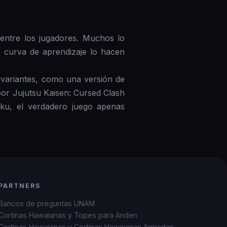
ntre los jugadores. Muchos lo
y curva de aprendizaje lo hacen
s variantes, como una versión de
por Jujutsu Kaisen: Cursed Clash
aku, el verdadero juego apenas
PARTNERS
Bancos de preguntas UNAM
Cortinas Hawaianas y Topes para Anden
Cortinas Hawaianas y Cortinas Hawaianas Armadas