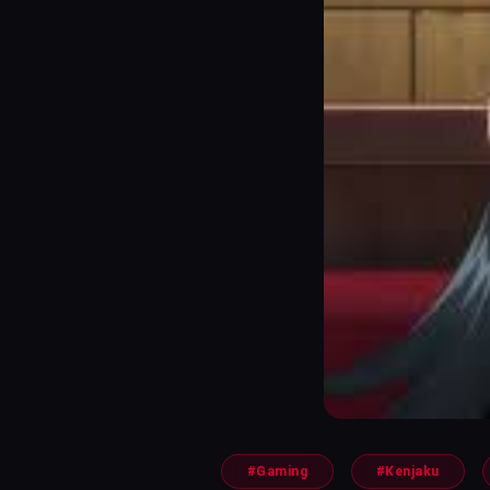
#Gaming
#Kenjaku