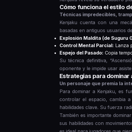
Cómo funciona el estilo 
Técnicas impredecibles, tramp
Kenjaku cuenta con una mecáni
basadas en antiguos usuarios de 
Explosión Maldita (de Suguru G
Control Mental Parcial:
Lanza p
Espejo del Pasado:
Copia tempor
Su técnica definitiva, “Ascens
oponente y le impide usar asist
Estrategias para dominar 
Un personaje que premia la inte
Para dominar a Kenjaku, es fu
controlar el espacio, cambia a
habilidades clave. Su fuerza ra
También es importante dominar
sus habilidades con movimientos
es ideal para jugadores que pie