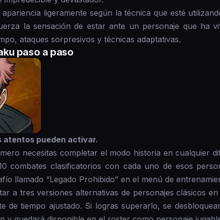
apariencia ligeramente según la técnica que esté utilizand
fuerza la sensación de estar ante un personaje que ha vi
po, ataques sorpresivos y técnicas adaptativas.
aku paso a paso
s atentos pueden activar.
mero necesitas completar el modo historia en cualquier di
10 combates clasificatorios con cada uno de esos perso
fío llamado “Legado Prohibido” en el menú de entrenamie
tar a tres versiones alternativas de personajes clásicos en
ite de tiempo ajustado. Si logras superarlo, se desbloqu
n y quedará disponible en el roster como personaje jugable