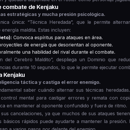
de combate de Kenjaku
as estratégicas y mucha presión psicológica.
ca única: “Técnica Heredada”, que le permite alternar 
energía maldita. Estas incluyen:
eto):
Convoca espíritus para ataques en área.
royectiles de energía que desorientan al oponente.
almente una habilidad del rival durante el combate.
ión del Cerebro Maldito”, despliega un Dominio que redu
encias durante 10 segundos, lo que le permite ejecutar comb
a Kenjaku
ligencia táctica y castiga el error enemigo.
ndamental saber cuándo alternar sus técnicas heredadas
 control mental para castigar errores y remata con cop
dica en mantener al oponente confundido y fuera de ritmo.
 sus cancelaciones, ya que muchos de sus ataques tienen
 básicos rápidos puede ayudarte a mantener la presión. E
nsan a varios pasos por delante del enemigo.