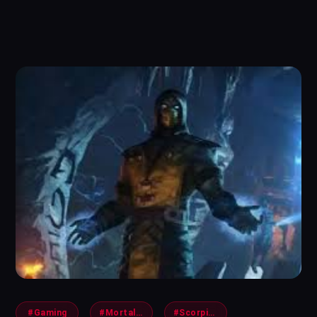
#Gaming
#MortalKombat
#Scorpion