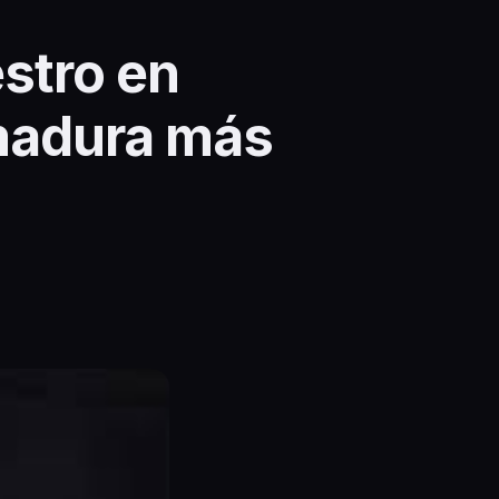
stro en
rmadura más