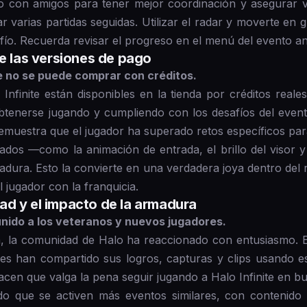
 con amigos para tener mejor coordinación y asegurar vi
r varias partidas seguidas. Utilizar el radar y moverte en 
fío. Recuerda revisar el progreso en el menú del evento an
de las versiones de pago
 no se puede comprar con créditos.
nfinite están disponibles en la tienda por créditos real
tenerse jugando y cumpliendo con los desafíos del evento
emuestra que el jugador ha superado retos específicos par
ados —como la animación de entrada, el brillo del visor y
adura. Esto la convierte en una verdadera joya dentro del r
jugador con la franquicia.
ad y el impacto de la armadura
unido a los veteranos y nuevos jugadores.
ia, la comunidad de Halo ha reaccionado con entusiasmo. E
es han compartido sus logros, capturas y clips usando 
cen que valga la pena seguir jugando a Halo Infinite en bu
do que se activen más eventos similares, con contenido