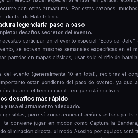
a un efecto visual especial al entrar en partida, acomp
 ocurre con otras armaduras. Por estas razones, muchos 
ro dentro de Halo Infinite.
dura legendaria paso a paso
mpletar desafíos secretos del evento.
ecesitas participar en el evento especial “Ecos del Jefe”,
evento, se activan misiones semanales específicas en el 
ar partidas en mapas clásicos, usar solo el rifle de batall
s del evento (generalmente 10 en total), recibirás el co
s importante estar pendiente del pase de evento, ya que
afíos durante el tiempo exacto en que están activos.
los desafíos más rápido
po y usa el armamento adecuado.
imposibles, pero sí exigen concentración y estrategia. Por 
as, te conviene jugar en modos como Captura la Bandera
 de eliminación directa, el modo Asesino por equipos será t