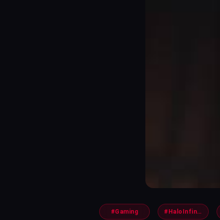
#Gaming
#HaloInfinite