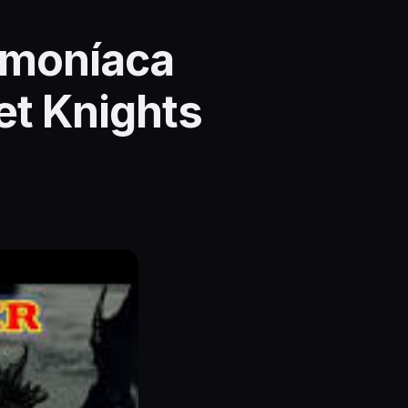
emoníaca
et Knights