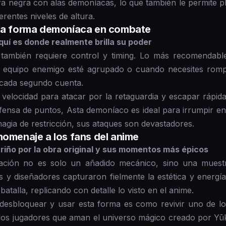
ra negra con alas demoníacas, lo que también le permite 
erentes niveles de altura.
 la forma demoníaca en combate
uí es donde realmente brilla su poder
también requiere control y timing. Lo más recomendabl
el equipo enemigo esté agrupado o cuando necesites rom
e cada segundo cuenta.
elocidad para atacar por la retaguardia y escapar rápida
nsa de puntos, Asta demoníaco es ideal para irrumpir en 
gia de restricción, sus ataques son devastadores.
homenaje a los fans del anime
riño por la obra original y sus momentos más épicos
mación no es solo un añadido mecánico, sino una muestr
es y diseñadores capturaron fielmente la estética y energ
atalla, replicando con detalle lo visto en el anime.
 desbloquear y usar esta forma es como revivir uno de 
los jugadores que aman el universo mágico creado por Yū