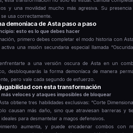
s, esta transformación no solo es visual: cambia completam
cos y una movilidad mucho más agresiva. Su presencia
si se usa correctamente.
ma demoníaca de Asta paso a paso
ncipio: esto es lo que debes hacer
mación, primero debes completar el modo historia con Asta
 activa una misión secundaria especial llamada “Oscurida
 enfrentarte a una versión oscura de Asta en un comb
rítico, desbloquearás la forma demoníaca de manera per
gente, pero vale cada segundo de esfuerzo.
jugabilidad con esta transformación
 más veloces y ataques imposibles de bloquear
Asta obtiene tres habilidades exclusivas: “Corte Dimensiona
solo causan más daño, sino que atraviesan barreras y ti
 ideales para desmantelar a magos defensivos.
vimiento aumenta, y puede encadenar combos con me