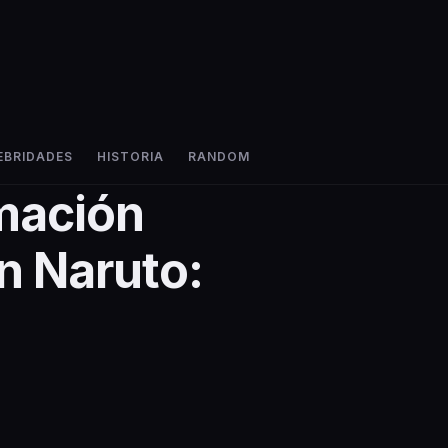
EBRIDADES
HISTORIA
RANDOM
mación
n Naruto: