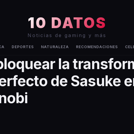
10 DATOS
Noticias de gaming y más
CA
DEPORTES
NATURALEZA
RECOMENDACIONES
CEL
loquear la transfor
rfecto de Sasuke e
inobi