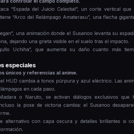
ara controlar el campo completo.
aca “Espada del Juicio Celestial”, un corte vertical que
iene “Arco del Relámpago Amaterasu”, una flecha gigant
nnegan”, una animación donde el Susanoo levanta su espad
a, dejando una grieta visible en el suelo tras el impacto.
gullo Uchiha”, que aumenta su daño cuanto más tiem
es especiales
s únicos y referencias al anime.
, el HUD cambia a tonos púrpura y azul eléctrico. Las ani
relámpagos en cada paso.
 Madara o Naruto, se activan diálogos exclusivos que 
Incluso la pose de victoria cambia: el Susanoo desapar
irme.
 alternativo con capa oscura y detalles brillantes si 
formación.