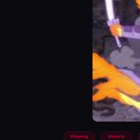
#Gaming
#Naruto