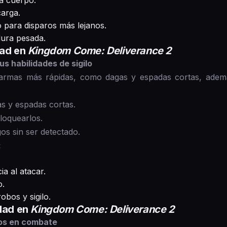
a cuerpo.
arga.
o para disparos más lejanos.
ura pesada.
dad en
Kingdom Come: Deliverance 2
us habilidades de sigilo
rmas más rápidas, como dagas y espadas cortas, además
s y espadas cortas.
loquearlos.
s sin ser detectado.
:
a al atacar.
o.
obos y sigilo.
idad en
Kingdom Come: Deliverance 2
os en combate