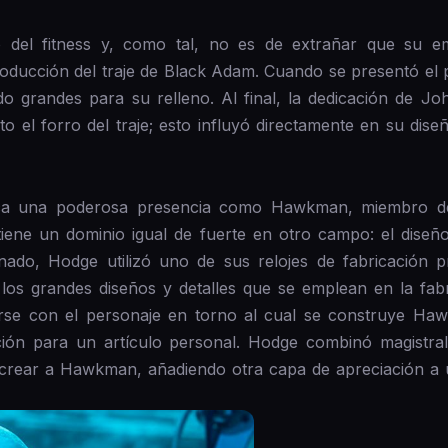
el fitness y, como tal, no es de extrañar que su e
roducción del traje de Black Adam. Cuando se presentó el pr
 grandes para su relleno. Al final, la dedicación de Joh
to el forro del traje; esto influyó directamente en su dis
a una poderosa presencia como Hawkman, miembro de 
 tiene un dominio igual de fuerte en otro campo: el diseñ
ado, Hodge utilizó uno de sus relojes de fabricación p
s grandes diseños y detalles que se emplean en la fabri
rse con el personaje en torno al cual se construye Haw
ción para un artículo personal. Hodge combinó magistr
l crear a Hawkman, añadiendo otra capa de apreciación a 