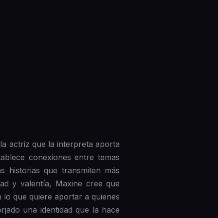
 actriz que la interpreta aporta
tablece conexiones entre temas
las historias que transmiten más
tad y valentía, Maxine cree que
n lo que quiere aportar a quienes
rjado una identidad que la hace