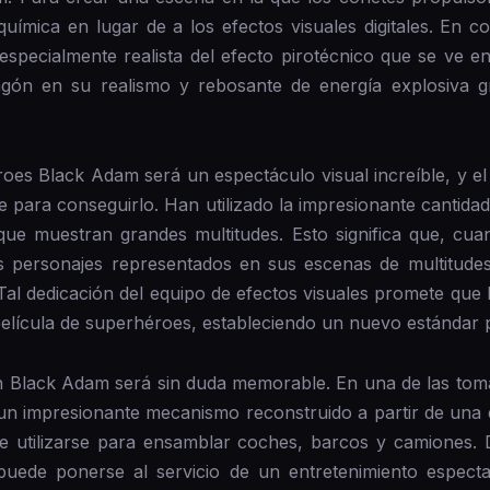
química en lugar de a los efectos visuales digitales. En c
specialmente realista del efecto pirotécnico que se ve en 
gón en su realismo y rebosante de energía explosiva g
oes Black Adam será un espectáculo visual increíble, y el 
le para conseguirlo. Han utilizado la impresionante cantid
que muestran grandes multitudes. Esto significa que, cu
s personajes representados en sus escenas de multitudes
al dedicación del equipo de efectos visuales promete que
elícula de superhéroes, estableciendo un nuevo estándar pa
 Black Adam será sin duda memorable. En una de las toma
un impresionante mecanismo reconstruido a partir de una d
le utilizarse para ensamblar coches, barcos y camiones.
uede ponerse al servicio de un entretenimiento espectac