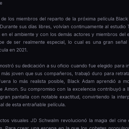
e
e los miembros del reparto de la próxima película Black 
Durante sus días libres, volvían continuamente al estudio 
en el ambiente y con los demás actores y miembros del equ
be de ser realmente especial, lo cual es una gran seña
cula en 2021.
tró su dedicación a su oficio cuando fue elegido para in
 más joven que sus compañeros, trabajó duro para retrat
 fuera lo más realista posible, Black Adam aprendió a 
 de Amon. Su compromiso con la excelencia contribuyó a l
la gran pantalla con notable exactitud, convirtiendo la int
l de esta entrañable película.
ectos visuales JD Schwalm revolucionó la magia del cine c
. Para crear una escena en la que los cohetes propulsor