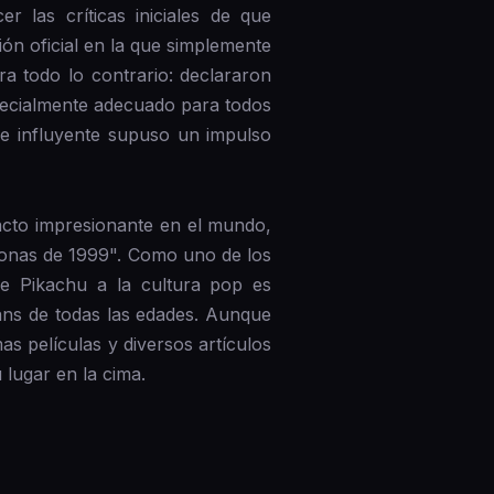
 las críticas iniciales de que
ión oficial en la que simplemente
a todo lo contrario: declararon
specialmente adecuado para todos
 e influyente supuso un impulso
acto impresionante en el mundo,
sonas de 1999". Como uno de los
de Pikachu a la cultura pop es
ans de todas las edades. Aunque
s películas y diversos artículos
lugar en la cima.