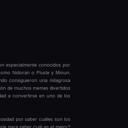
on especialmente conocidos por
como Nidoran o Plusle y Minun.
ndo consiguieron una milagrosa
ación de muchos memes divertidos
dad a convertirse en uno de los
osidad por saber cuáles son los
rie para saber cuál es el mejor?