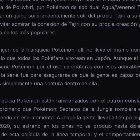
ta de Poliwhirl, ¡un Pokémon de tipo dual Agua/Veneno! 
nga; un guiño sorprendentemente sutil del propio Tajiri a 
vitar admirar la conexión de Tajiri con su propia creaci
no de los más populares.
igen de la franquicia Pokémon, allí no lleva el mismo no
e todos los Pokéfans vitorean en Japón. Aunque el títu
erie Pokémon por el uso de criaturas con esos adorable
a serie fue para asegurarse de que la gente es capaz de
s simplemente una criatura dentro de ella.
anquicia Pokémon están familiarizados con el patrón const
raordinario que Pokémon: Secretos de la Jungla rompiera e
endo en ese momento. Aunque la gente llevaba tiempo esp
2020, su estreno en los cines no se produjo hasta di
ón de esta película de la línea temporal y el comportamie