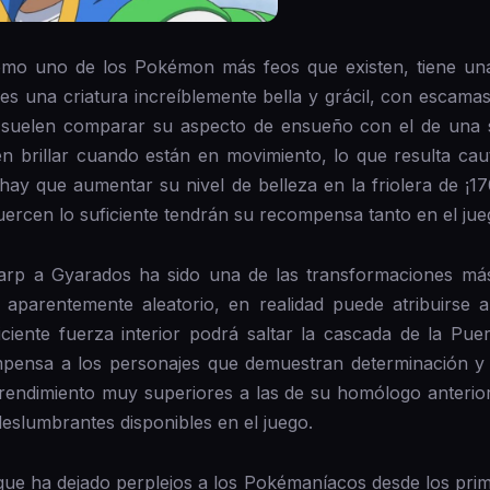
o uno de los Pokémon más feos que existen, tiene una 
, es una criatura increíblemente bella y grácil, con escama
s suelen comparar su aspecto de ensueño con el de una 
n brillar cuando están en movimiento, lo que resulta caut
hay que aumentar su nivel de belleza en la friolera de ¡
fuercen lo suficiente tendrán su recompensa tanto en el ju
karp a Gyarados ha sido una de las transformaciones m
parentemente aleatorio, en realidad puede atribuirse a
iente fuerza interior podrá saltar la cascada de la Pue
pensa a los personajes que demuestran determinación y 
e rendimiento muy superiores a las de su homólogo anterior
eslumbrantes disponibles en el juego.
 que ha dejado perplejos a los Pokémaníacos desde los prime