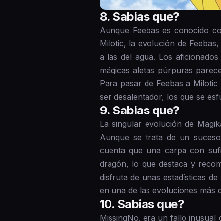
8 . Sabias que?
Aunque Feebas es conocido com
Milotic, la evolución de Feebas
a las del agua. Los aficionado
mágicas aletas púrpuras parece
Para pasar de Feebas a Milotic 
ser desalentador, los que se es
9 . Sabias que?
La singular evolución de Magi
Aunque se trata de un suceso a
cuenta que una carpa con sufic
dragón, lo que destaca y recom
disfruta de unas estadísticas d
en una de las evoluciones más d
1 0. Sabias que?
MissingNo. era un fallo inusual