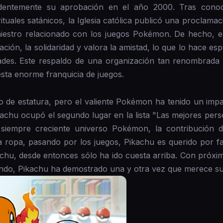
dentemente su aprobación en el año 2000. Tras conocer
uales satánicos, la Iglesia católica publicó una proclamac
iestro relacionado con los juegos Pokémon. De hecho, er
ión, la solidaridad y valora la amistad, lo que lo hace e
dades. Este respaldo de una organización tan renombrada
esta enorme franquicia de juegos.
de estatura, pero el valiente Pokémon ha tenido un imp
achu ocupó el segundo lugar en la lista "Las mejores per
siempre creciente universo Pokémon, la contribución 
la ropa, pasando por los juegos, Pikachu es querido por f
hu, desde entonces sólo ha ido cuesta arriba. Con próxima
ndo, Pikachu ha demostrado una y otra vez que merece su 