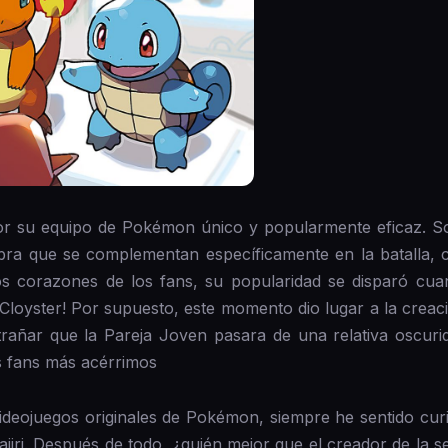
or su equipo de Pokémon único y popularmente eficaz. S
ra que se complementan específicamente en la batalla, 
os corazones de los fans, su popularidad se disparó cua
 Cloyster! Por supuesto, este momento dio lugar a la cre
trañar que la Pareja Joven pasara de una relativa oscuri
s fans más acérrimos
deojuegos originales de Pokémon, siempre he sentido curi
jiri. Después de todo, ¿quién mejor que el creador de la se