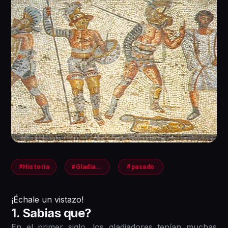
#Historia
#Gladiadores
#pasado
¡ Échale un vistazo!
1 . Sabias que?
En el primer siglo, los gladiadores tenían muchas