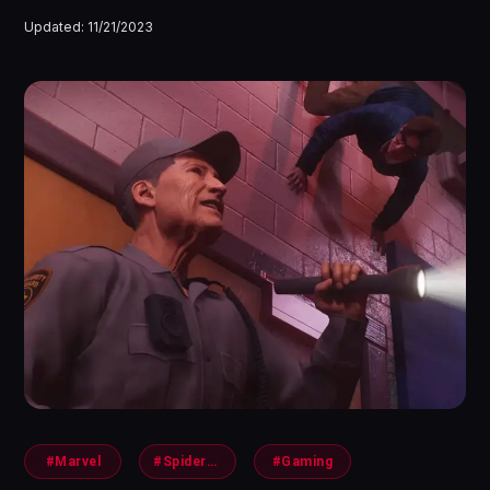
Updated:
11/21/2023
#Marvel
#SpiderMan2
#Gaming