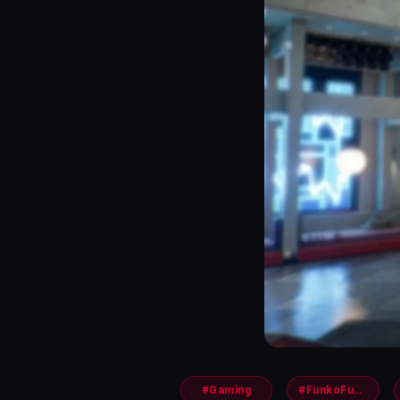
#Gaming
#FunkoFusion