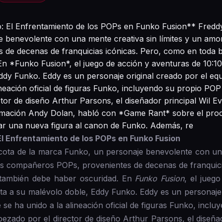
 El Enfrentamiento de los POPs en Funko Fusion** Freddy
 benevolente con una mente creativa sin límites y un amor
de decenas de franquicias icónicas. Pero, como en toda bu
En *Funko Fusion*, el juego de acción y aventuras de 10:
ddy Funko. Eddy es un personaje original creado por el eq
neación oficial de figuras Funko, incluyendo su propio POP f
r de diseño Arthur Parsons, el diseñador principal Wil Eva
imación Andy Dolan, habló con *Game Rant* sobre el proce
ar una nueva figura al canon de Funko. Además, re
El Enfrentamiento de los POPs en Funko Fusion
cota de la marca Funko, un personaje benevolente con una 
us compañeros POPs, provenientes de decenas de franquici
, también debe haber oscuridad. En
Funko Fusion
, el jueg
a a su malévolo doble, Eddy Funko. Eddy es un personaje o
 se ha unido a la alineación oficial de figuras Funko, inclu
zado por el director de diseño Arthur Parsons, el diseñado