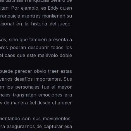
s distintas franquicias dentro de
sitan. Por ejemplo, es Eddy quien
 franquicia mientras mantienen su
ional en la historia del juego,
os, sino que también presenta a
ores podrán descubrir todos los
el caos que este malévolo doble
 puede parecer obvio traer estas
arios desafíos importantes. Sus
en los personajes fue el mayor
najes transmiten emociones era
 de manera fiel desde el primer
imentando con sus movimientos,
ara asegurarnos de capturar esa