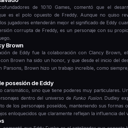
malvado"
cofundadores de 10:10 Games, comentó que el desar
que es el polo opuesto de Freddy. Aunque no quiso re
e los jugadores entenderán mejor el significado de Eddy cua
rsión corrupta de Freddy, es un personaje con su propio
uego.
cy Brown
ción de Eddy fue la colaboración con Clancy Brown, el
con Brown ha sido un honor, y que desde el inicio del des
gún Parsons, Brown hizo un trabajo increíble, como siemp
de posesión de Eddy
o carismático, sino que tiene poderes muy particulares. Un
ersonajes dentro del universo de
Funko Fusion
. Dudley ex
to de los personajes poseídos, manteniendo sus formas or
jos enloquecidos que claramente reflejan la influencia del v
os