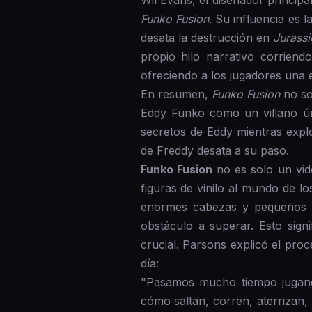
Wil Evans, el diseñador principa
Funko Fusion
. Su influencia es 
desata la destrucción en
Jurass
propio hilo narrativo corriend
ofreciendo a los jugadores una 
En resumen,
Funko Fusion
no so
Eddy Funko como un villano úni
secretos de Eddy mientras expl
de Freddy desata a su paso.
Funko Fusion
no es solo un vid
figuras de vinilo al mundo de l
enormes cabezas y pequeños cu
obstáculo a superar. Esto sig
crucial. Parsons explicó el pro
día:
"Pasamos mucho tiempo jugan
cómo saltan, corren, aterrizan