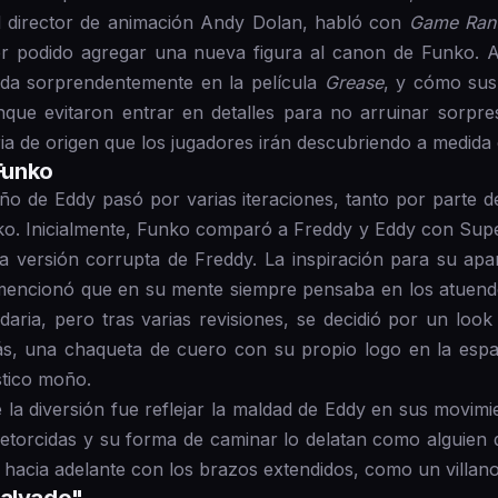
l director de animación Andy Dolan, habló con
Game Ran
er podido agregar una nueva figura al canon de Funko. A
ada sorprendentemente en la película
Grease
, y cómo sus
nque evitaron entrar en detalles para no arruinar sorpre
ia de origen que los jugadores irán descubriendo a medida
 Funko
ño de Eddy pasó por varias iteraciones, tanto por parte d
. Inicialmente, Funko comparó a Freddy y Eddy con Super
a versión corrupta de Freddy. La inspiración para su apari
mencionó que en su mente siempre pensaba en los atuen
aria, pero tras varias revisiones, se decidió por un look
ás, una chaqueta de cuero con su propio logo en la esp
stico moño.
la diversión fue reflejar la maldad de Eddy en sus movimi
etorcidas y su forma de caminar lo delatan como alguien 
 hacia adelante con los brazos extendidos, como un villano