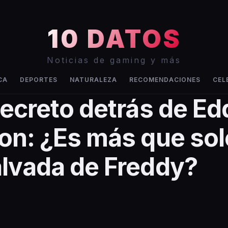
10 DATOS
Noticias de gaming y más
CA
DEPORTES
NATURALEZA
RECOMENDACIONES
CEL
secreto detrás de Ed
on: ¿Es más que sol
lvada de Freddy?