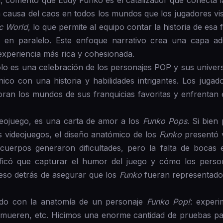
l, comentó que Eddy Funko es el catalizador que conecta la
la causa del caos en todos los mundos que los jugadores vi
ic World
, lo que permite al equipo contar la historia de esa
o en paralelo. Este enfoque narrativo crea una capa adic
experiencia más rica y cohesionada.
lo es una celebración de los personajes POP y sus univers
co con una historia y habilidades intrigantes. Los jugad
oran los mundos de sus franquicias favoritas y enfrentan 
eojuego, es una carta de amor a los
Funko Pops
. Si bien
os videojuegos, el diseño anatómico de los
Funko
presentó v
erpos generaron dificultades, pero la falta de bocas 
nificó que capturar el humor del juego y cómo los perso
ceso detrás de asegurar que los
Funko
fueran representados
do con la anatomía de un personaje
Funko Pop!
: exper
, mueren, etc. Hicimos una enorme cantidad de pruebas p