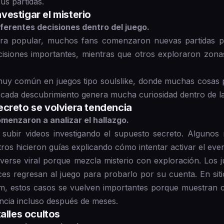
us partidas.
estigar el misterio
ferentes decisiones dentro del juego.
era popular, muchos fans comenzaron nuevas partidas pa
isiones importantes, mientras que otros exploraron zon
s muy común en juegos tipo soulslike, donde muchas cosa
, cada descubrimiento genera mucha curiosidad dentro de l
creto se volviera tendencia
menzaron a analizar el hallazgo.
subir videos investigando el supuesto secreto. Algunos 
otros hicieron guías explicando cómo intentar activar el eve
lverse viral porque mezcla misterio con exploración. Los 
s regresan al juego para probarlo por su cuenta. En sitio
, estos casos se vuelven importantes porque muestran 
ncia incluso después de meses.
alles ocultos