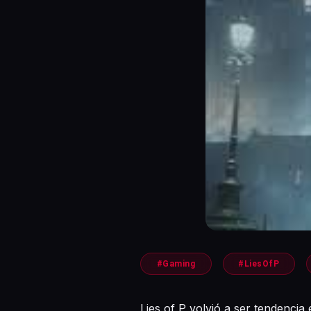
#Gaming
#LiesOfP
Lies of P volvió a ser tendenci