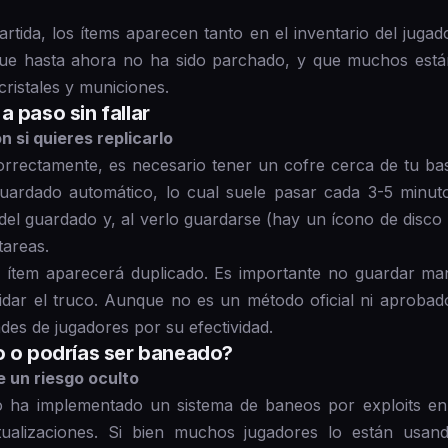
rtida, los ítems aparecen tanto en el inventario del jug
 que hasta ahora no ha sido parchado, y que muchos es
ristales y municiones.
 paso sin fallar
 si quieres replicarlo
orrectamente, es necesario tener un cofre cerca de tu b
guardado automático, lo cual suele pasar cada 3-5 minut
 del guardado y, al verlo guardarse (hay un ícono de disco e
tareas.
 el ítem aparecerá duplicado. Es importante no guardar 
lidar el truco. Aunque no es un método oficial ni aprobad
des de jugadores por su efectividad.
o o podrías ser baneado?
 un riesgo oculto
ha implementado un sistema de baneos por exploits en p
ualizaciones. Si bien muchos jugadores lo están usand