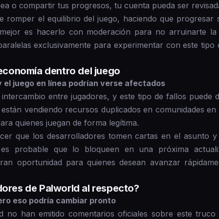
línea o compartir tus progresos, tu cuenta pueda ser revisa
 romper el equilibrio del juego, haciendo que progresar s
o mejor es hacerlo con moderación para no arruinarte la
paralelas exclusivamente para experimentar con este tipo de
 economía dentro del juego
 el juego en línea podrían verse afectados
 intercambio entre jugadores, y este tipo de fallos puede 
a están vendiendo recursos duplicados en comunidades en l
para quienes juegan de forma legítima.
acer que los desarrolladores tomen cartas en el asunto y 
 es probable que lo bloqueen en una próxima actualiz
ran oportunidad para quienes desean avanzar rápidament
dores de Palworld al respecto?
ero eso podría cambiar pronto
d no han emitido comentarios oficiales sobre este truco 