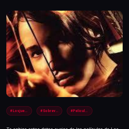
#Losjuegos
#Sobrevive
#Peliculas