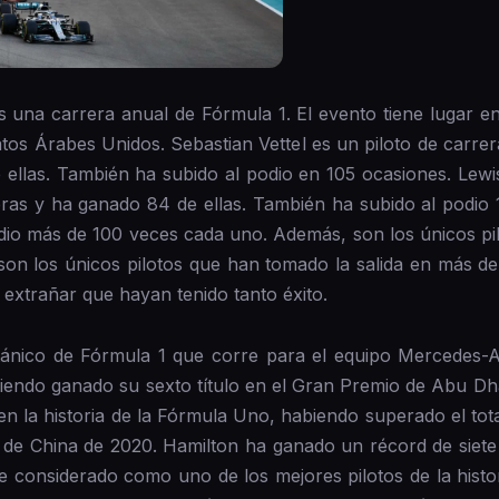
una carrera anual de Fórmula 1. El evento tiene lugar en 
atos Árabes Unidos. Sebastian Vettel es un piloto de carre
ellas. También ha subido al podio en 105 ocasiones. Lewis
ras y ha ganado 84 de ellas. También ha subido al podio 
odio más de 100 veces cada uno. Además, son los únicos p
 son los únicos pilotos que han tomado la salida en más 
e extrañar que hayan tenido tanto éxito.
itánico de Fórmula 1 que corre para el equipo Mercedes
endo ganado su sexto título en el Gran Premio de Abu Dhab
en la historia de la Fórmula Uno, habiendo superado el tot
de China de 2020. Hamilton ha ganado un récord de siet
 considerado como uno de los mejores pilotos de la histor