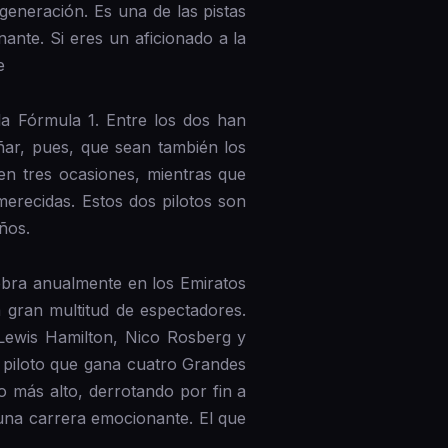
 generación. Es una de las pistas
nte. Si eres un aficionado a la
e
 la Fórmula 1. Entre los dos han
ar, pues, que sean también los
en tres ocasiones, mientras que
erecidas. Estos dos pilotos son
ños.
ebra anualmente en los Emiratos
 gran multitud de espectadores.
Lewis Hamilton, Nico Rosberg y
r piloto que gana cuatro Grandes
o más alto, derrotando por fin a
una carrera emocionante. El que