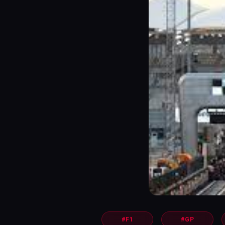
#F1
#GP