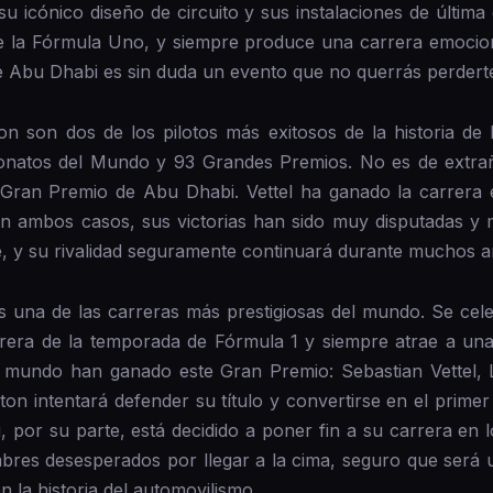
u icónico diseño de circuito y sus instalaciones de última
e la Fórmula Uno, y siempre produce una carrera emociona
 Abu Dhabi es sin duda un evento que no querrás perdert
on son dos de los pilotos más exitosos de la historia de
onatos del Mundo y 93 Grandes Premios. No es de extrañ
l Gran Premio de Abu Dhabi. Vettel ha ganado la carrera 
n ambos casos, sus victorias han sido muy disputadas y m
e, y su rivalidad seguramente continuará durante muchos a
 una de las carreras más prestigiosas del mundo. Se cel
rrera de la temporada de Fórmula 1 y siempre atrae a una
l mundo han ganado este Gran Premio: Sebastian Vettel, 
ton intentará defender su título y convertirse en el prime
por su parte, está decidido a poner fin a su carrera en l
bres desesperados por llegar a la cima, seguro que será 
n la historia del automovilismo.