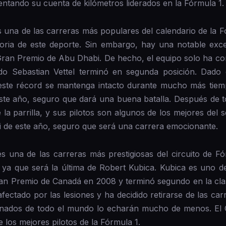
entando su cuenta de kilómetros liderados en la Fórmula 1.
una de las carreras más populares del calendario de la Fó
oria de este deporte. Sin embargo, hay una notable excep
ran Premio de Abu Dhabi. De hecho, el equipo solo ha con
o Sebastian Vettel terminó en segunda posición. Dado 
este récord se mantenga intacto durante mucho más tiemp
te año, seguro que dará una buena batalla. Después de to
la parrilla, y sus pilotos son algunos de los mejores del 
 de este año, seguro que será una carrera emocionante.
 una de las carreras más prestigiosas del circuito de Fó
a, ya que será la última de Robert Kubica. Kubica es uno de
ran Premio de Canadá en 2008 y terminó segundo en la clas
afectado por las lesiones y ha decidido retirarse de las c
cionados de todo el mundo lo echarán mucho de menos. E
 los mejores pilotos de la Fórmula 1.