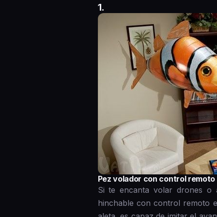
1.
Pez volador con control remoto
Si te encanta volar drones o 
hinchable con control remoto es 
aleta, es capaz de imitar el ava