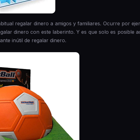
tual regalar dinero a amigos y familiares. Ocurre por ej
alar dinero con este laberinto. Y es que solo es posible ac
nte inútil de regalar dinero.