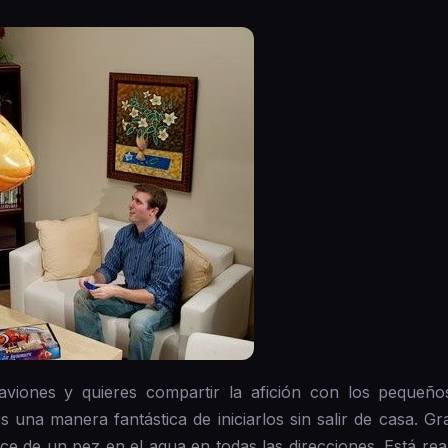
aviones y quieres compartir la afición con los pequeño
una manera fantástica de iniciarlos sin salir de casa. Grac
nce de un pez en el agua en todas las direcciones. Está re