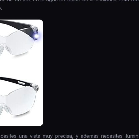
.
ecesites una vista muy precisa, y además necesites ilumina