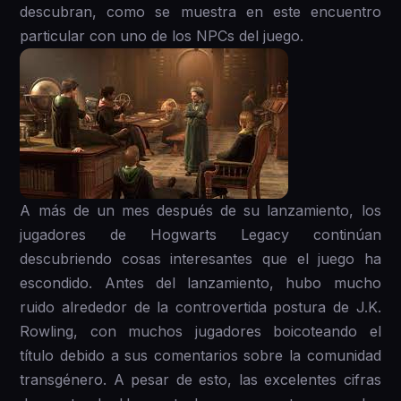
descubran, como se muestra en este encuentro
particular con uno de los NPCs del juego.
A más de un mes después de su lanzamiento, los
jugadores de Hogwarts Legacy continúan
descubriendo cosas interesantes que el juego ha
escondido. Antes del lanzamiento, hubo mucho
ruido alrededor de la controvertida postura de J.K.
Rowling, con muchos jugadores boicoteando el
título debido a sus comentarios sobre la comunidad
transgénero. A pesar de esto, las excelentes cifras