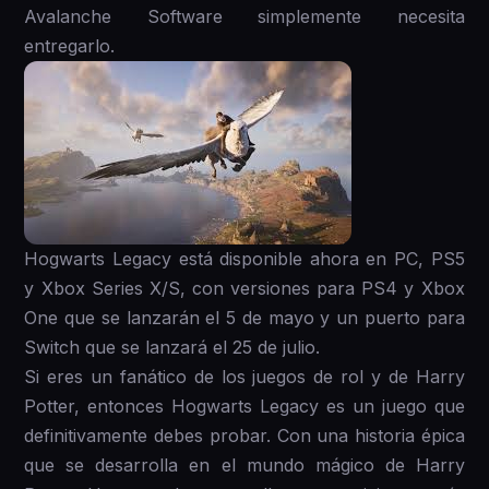
Avalanche Software simplemente necesita
entregarlo.
Hogwarts Legacy está disponible ahora en PC, PS5
y Xbox Series X/S, con versiones para PS4 y Xbox
One que se lanzarán el 5 de mayo y un puerto para
Switch que se lanzará el 25 de julio.
Si eres un fanático de los juegos de rol y de Harry
Potter, entonces Hogwarts Legacy es un juego que
definitivamente debes probar. Con una historia épica
que se desarrolla en el mundo mágico de Harry