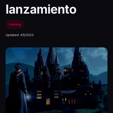
lanzamiento
Gaming
Updated:
4/5/2023