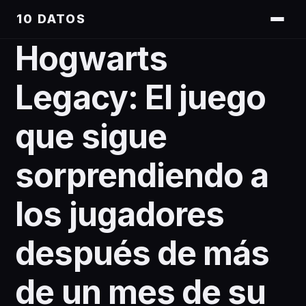
10 DATOS
Hogwarts
Legacy: El juego
que sigue
sorprendiendo a
los jugadores
después de más
de un mes de su