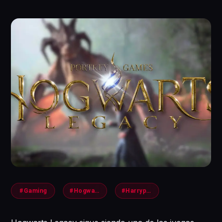
#Gaming
#HogwartsLegacy
#Harrypotter