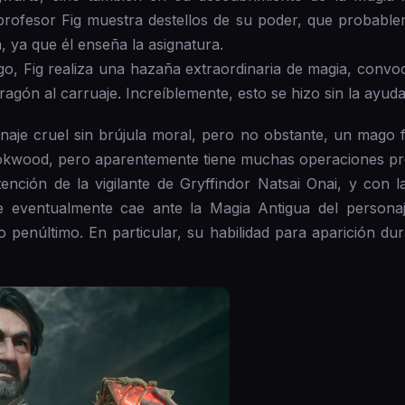
el profesor Fig muestra destellos de su poder, que proba
, ya que él enseña la asignatura.
ego, Fig realiza una hazaña extraordinaria de magia, conv
ragón al carruaje. Increíblemente, esto se hizo sin la ayuda
aje cruel sin brújula moral, pero no obstante, un mago f
okwood, pero aparentemente tiene muchas operaciones pr
ención de la vigilante de Gryffindor Natsai Onai, y con la
que eventualmente cae ante la Magia Antigua del persona
 penúltimo. En particular, su habilidad para aparición du