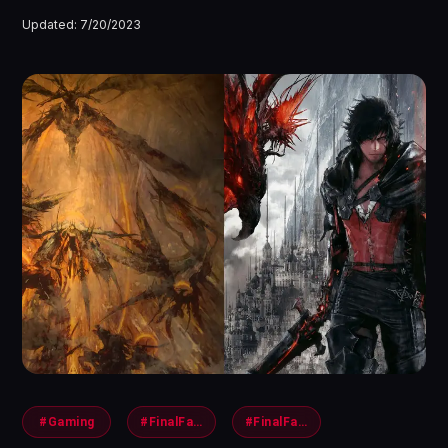
Updated:
7/20/2023
#Gaming
#FinalFantasy
#FinalFantasy16