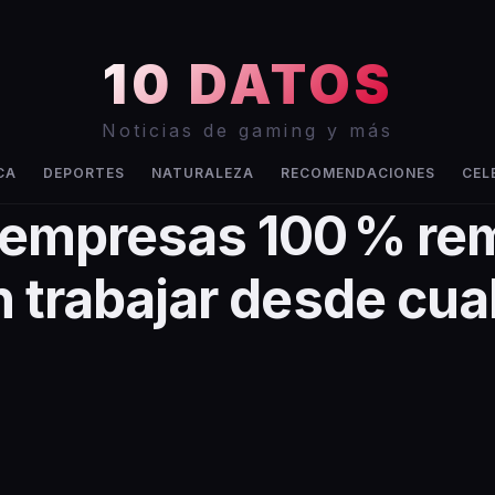
10 DATOS
Noticias de gaming y más
CA
DEPORTES
NATURALEZA
RECOMENDACIONES
CEL
 empresas 100 % re
n trabajar desde cua