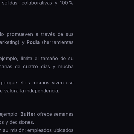
sólidas, colaborativas y 100 %
 lo promueven a través de sus
arketing) y
Podia
(herramientas
jemplo, limita el tamaño de su
manas de cuatro días y mucha
 porque ellos mismos viven ese
ue valora la independencia.
 ejemplo,
Buffer
ofrece semanas
os y decisiones.
con su misión: empleados ubicados