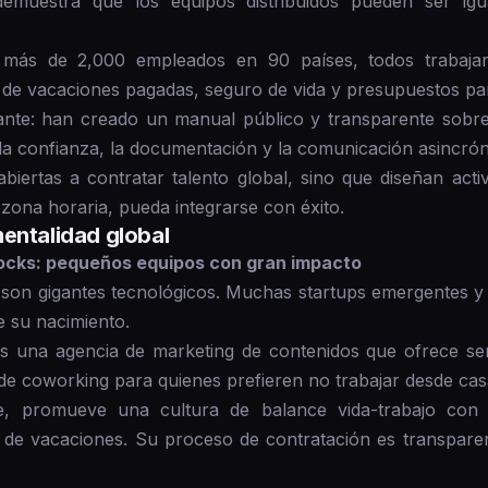
o demuestra que los equipos distribuidos pueden ser i
e más de 2,000 empleados en 90 países, todos trabaj
de vacaciones pagadas, seguro de vida y presupuestos par
nante: han creado un manual público y transparente sobr
la confianza, la documentación y la comunicación asincrón
biertas a contratar talento global, sino que diseñan ac
zona horaria, pueda integrarse con éxito.
entalidad global
locks: pequeños equipos con gran impacto
son gigantes tecnológicos. Muchas startups emergentes y 
 su nacimiento.
es una agencia de marketing de contenidos que ofrece se
e coworking para quienes prefieren no trabajar desde casa
e, promueve una cultura de balance vida-trabajo con 
s de vacaciones. Su proceso de contratación es transparen