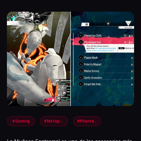
#Gaming
#MetaphorReFantazio
#PhantasmalDoll