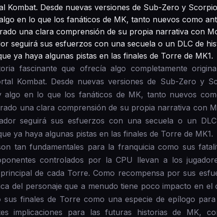
rtal Kombat. Desde nuevas versiones de Sub-Zero y Scorpi
algo en lo que los fanáticos de MK, tanto nuevos como an
ado una clara comprensión de su propia narrativa con Mor
or seguirá sus esfuerzos con una secuela o un DLC de histo
ue ya haya algunas pistas en las finales de Torre de MK1.
toria fascinante que ofrecía algo completamente origina
Mortal Kombat. Desde nuevas versiones de Sub-Zero y Sc
y algo en lo que los fanáticos de MK, tanto nuevos com
ado una clara comprensión de su propia narrativa con Mo
ador seguirá sus esfuerzos con una secuela o un DLC d
ue ya haya algunas pistas en las finales de Torre de MK1.
n tan fundamentales para la franquicia como sus fatalit
oponentes controlados por la CPU llevan a los jugadore
 principal de cada Torre. Como recompensa por sus esfu
ica del personaje que a menudo tiene poco impacto en e
o sus finales de Torre como una especie de epílogo para 
es implicaciones para las futuras historias de MK, c