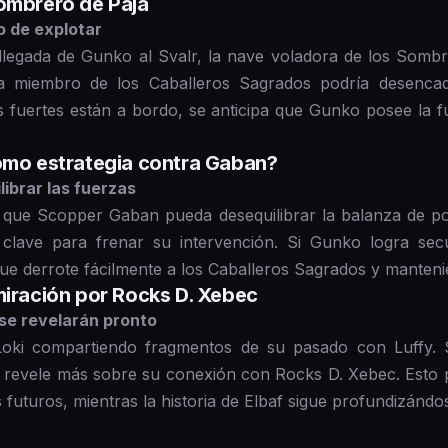
Sombrero de Paja
o de explotar
la llegada de Gunko al Svalr, la nave voladora de los Somb
sa miembro de los Caballeros Sagrados podría desencad
fuertes están a bordo, se anticipa que Gunko posee la fu
como estrategia contra Gaban?
librar las fuerzas
 que Scopper Gaban pueda desequilibrar la balanza de po
ave para frenar su intervención. Si Gunko logra secues
ue derrote fácilmente a los Caballeros Sagrados y mantenie
miración por Rocks D. Xebec
 se revelarán pronto
 Loki compartiendo fragmentos de su pasado con Luffy. 
y revele más sobre su conexión con Rocks D. Xebec. Esto p
futuros, mientras la historia de Elbaf sigue profundizándo