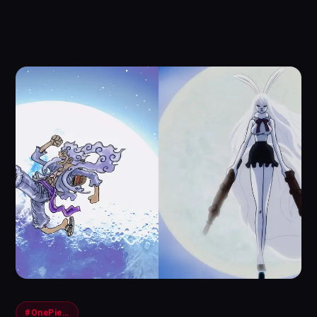
#OnePiece #Luffy #Gaming