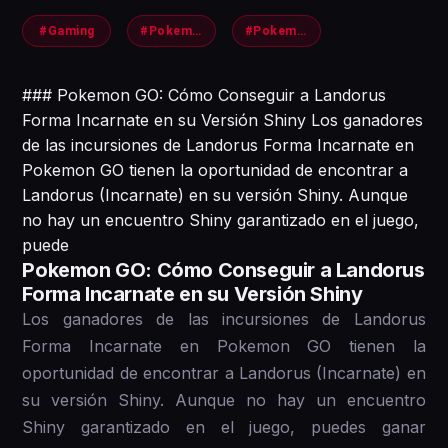
#Gaming
#PokemonGO
#Pokemon
### Pokemon GO: Cómo Conseguir a Landorus
Forma Incarnate en su Versión Shiny Los ganadores
de las incursiones de Landorus Forma Incarnate en
Pokemon GO tienen la oportunidad de encontrar a
Landorus (Incarnate) en su versión Shiny. Aunque
no hay un encuentro Shiny garantizado en el juego,
puede
Pokemon GO: Cómo Conseguir a Landorus
Forma Incarnate en su Versión Shiny
Los ganadores de las incursiones de Landorus
Forma Incarnate en Pokemon GO tienen la
oportunidad de encontrar a Landorus (Incarnate) en
su versión Shiny. Aunque no hay un encuentro
Shiny garantizado en el juego, puedes ganar