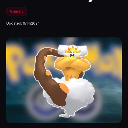
Gaming
Updated:
6/14/2024