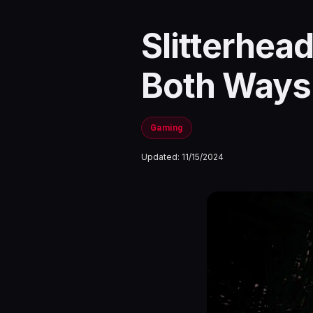
Slitterhea
Both Ways
Gaming
Updated:
11/15/2024