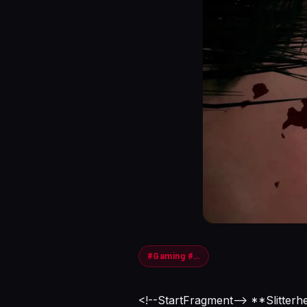
#Gaming #Slitterhead #BodyHorror
<!--StartFragment--> **Slitterh