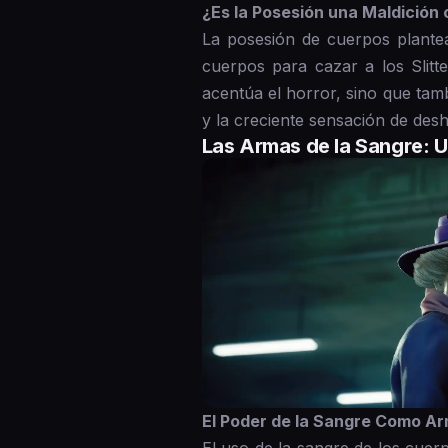
¿Es la Posesión una Maldición
La posesión de cuerpos plantea
cuerpos para cazar a los Slitt
acentúa el horror, sino que tam
y la creciente sensación de des
Las Armas de la Sangre: U
El Poder de la Sangre Como A
El uso de la sangre de los cuer