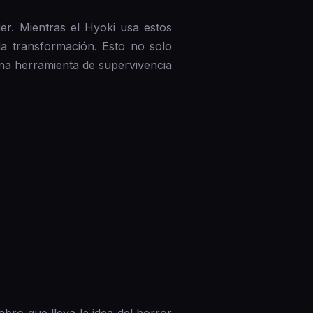
er. Mientras el Hyoki usa estos
da transformación. Esto no solo
una herramienta de supervivencia
bro que lleva la idea del horror