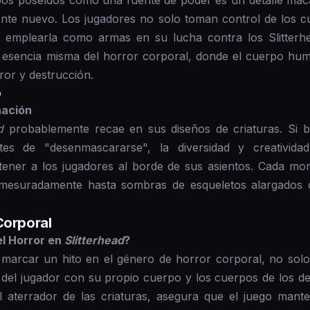
nte nuevo. Los jugadores no solo toman control de los c
a emplearla como armas en su lucha contra los Slitterhe
la esencia misma del horror corporal, donde el cuerpo hu
ror y destrucción.
o
nación
d
probablemente recae en sus diseños de criaturas. Si b
s de "desenmascararse", la diversidad y creativid
ner a los jugadores al borde de sus asientos. Cada mon
mesuradamente hasta sombras de esqueletos alargados q
Corporal
l Horror en
Slitterhead
?
e marcar un hito en el género de horror corporal, no solo
n del jugador con su propio cuerpo y los cuerpos de los d
l aterrador de las criaturas, asegura que el juego mant