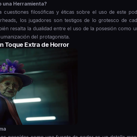
 o una Herramienta?
 cuestiones filosóficas y éticas sobre el uso de este pod
erheads, los jugadores son testigos de lo grotesco de ca
bién resalta la dualidad entre el uso de la posesión como 
humanización del protagonista.
n Toque Extra de Horror
rma
pos poseídos como una fuente de poder es un detalle maca