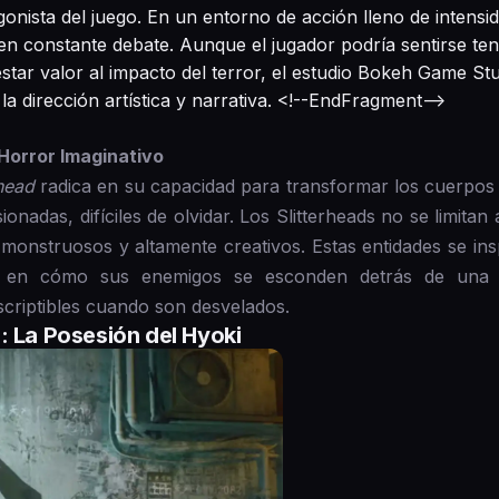
onista del juego. En un entorno de acción lleno de intensid
n constante debate. Aunque el jugador podría sentirse ten
restar valor al impacto del terror, el estudio Bokeh Game S
la dirección artística y narrativa. <!--EndFragment-->
 Horror Imaginativo
rhead
radica en su capacidad para transformar los cuerpos 
sionadas, difíciles de olvidar. Los Slitterheads no se limi
monstruosos y altamente creativos. Estas entidades se in
á en cómo sus enemigos se esconden detrás de una 
criptibles cuando son desvelados.
: La Posesión del Hyoki