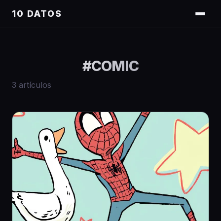
10 DATOS
#
COMIC
3
artículos