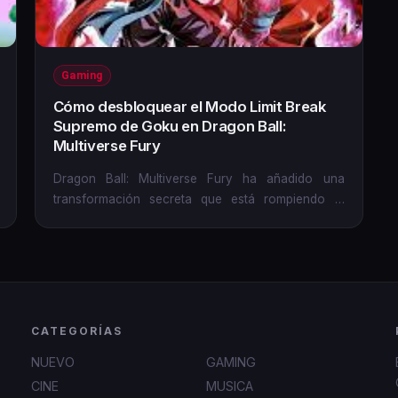
Gaming
Cómo desbloquear el Modo Limit Break
Supremo de Goku en Dragon Ball:
Multiverse Fury
Dragon Ball: Multiverse Fury ha añadido una
transformación secreta que está rompiendo el
competitivo online: el Modo...
CATEGORÍAS
NUEVO
GAMING
CINE
MUSICA