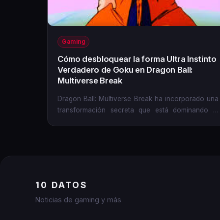
Gaming
Cómo desbloquear la forma Ultra Instinto
Verdadero de Goku en Dragon Ball:
Multiverse Break
Dragon Ball: Multiverse Break ha incorporado una
transformación secreta que está dominando el
competitivo online y los...
10 DATOS
Noticias de gaming y más