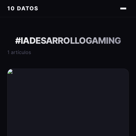
10 DATOS
#
IADESARROLLOGAMING
1
artículos