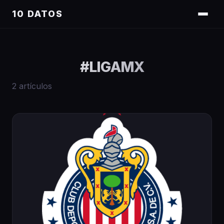
10 DATOS
#
LIGAMX
2
artículos