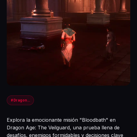
#DragonAge #Veilguard #Gaming
Explora la emocionante misión "Bloodbath" en
Dragon Age: The Veilguard, una prueba llena de
desafíos, enemigos formidables y decisiones clave