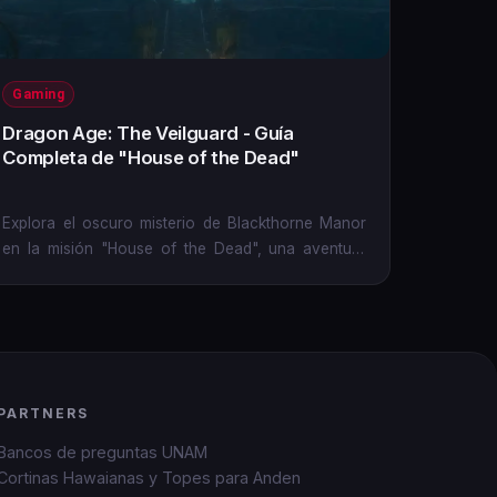
Gaming
Dragon Age: The Veilguard - Guía
Completa de "House of the Dead"
Explora el oscuro misterio de Blackthorne Manor
en la misión "House of the Dead", una aventura
repleta de desafíos,...
PARTNERS
Bancos de preguntas UNAM
Cortinas Hawaianas y Topes para Anden