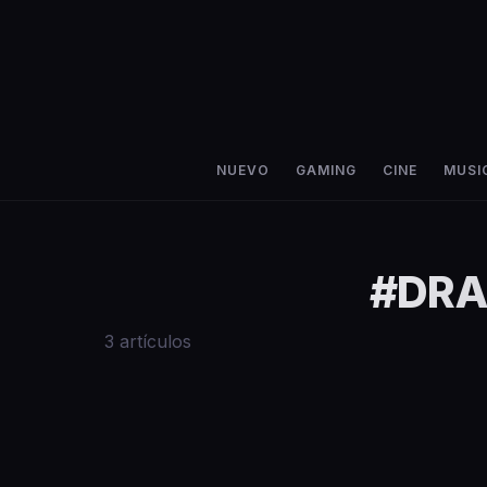
NUEVO
GAMING
CINE
MUSI
#
DRA
3
artículos