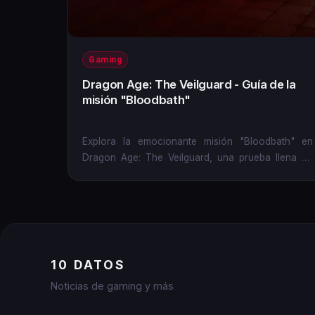
Gaming
Dragon Age: The Veilguard - Guía de la
misión "Bloodbath"
Explora la emocionante misión "Bloodbath" en
Dragon Age: The Veilguard, una prueba llena de
desafíos, enemigos...
10 DATOS
Noticias de gaming y más