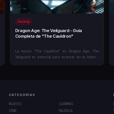
Gaming
Dragon Age: The Veilguard - Guía
Completa de "The Cauldron"
La misión "The Cauldron" en Dragon Age: The
Veilguard es esencial para avanzar en la historia
principal, llevando a los...
CATEGORÍAS
NUEVO
GAMING
CINE
MUSICA