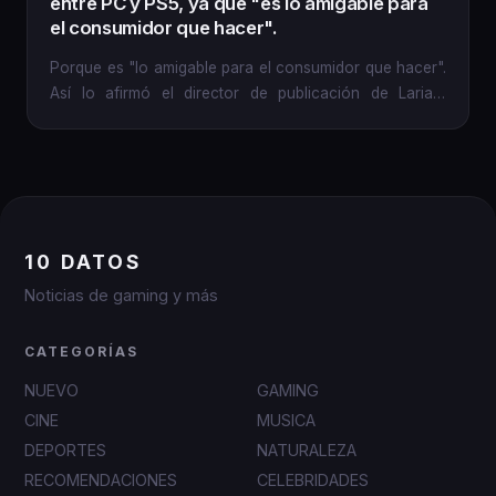
entre PC y PS5, ya que "es lo amigable para
el consumidor que hacer".
Porque es "lo amigable para el consumidor que hacer".
Así lo afirmó el director de publicación de Larian,
Michael...
10 DATOS
Noticias de gaming y más
CATEGORÍAS
NUEVO
GAMING
CINE
MUSICA
DEPORTES
NATURALEZA
RECOMENDACIONES
CELEBRIDADES